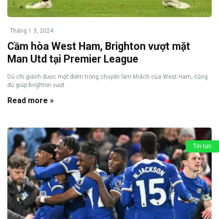
Tháng 1 3, 2024
Cầm hòa West Ham, Brighton vượt mặt
Man Utd tại Premier League
Dù chỉ giành được một điểm trong chuyến làm khách của West Ham, cũng
đủ giúp Brighton vượt ...
Read more »
Tin tức