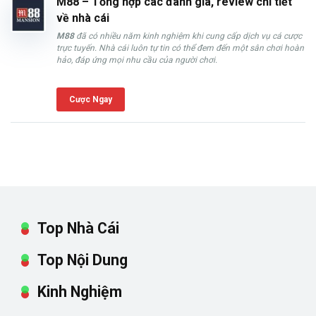
M88 – Tổng hợp các đánh giá, review chi tiết
về nhà cái
M88
đã có nhiều năm kinh nghiệm khi cung cấp dịch vụ cá cược
trực tuyến. Nhà cái luôn tự tin có thể đem đến một sân chơi hoàn
hảo, đáp ứng mọi nhu cầu của người chơi.
Cược Ngay
Top Nhà Cái
Top Nội Dung
Kinh Nghiệm