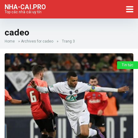
NHA-CAI.PRO
Top các nhà cái uy tín
cadeo
Home
»
Archives for cadeo
»
Trang 3
Tin tức