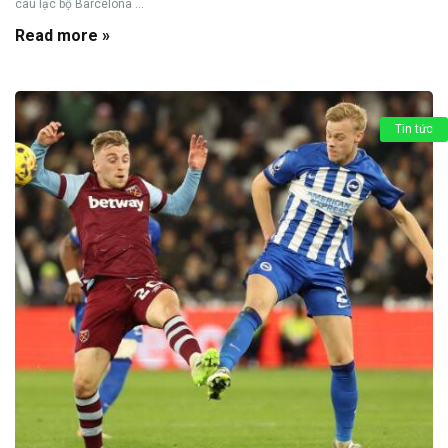
câu lạc bộ Barcelona ...
Read more »
Tin tức