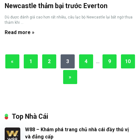
Newcastle thảm bại trước Everton
Dù được đánh giá cao hơn rất nhiều, câu lạc bộ Newcastle lại bất ngờ thua
thảm khi ...
Read more »
«
1
2
3
4
…
9
10
»
Top Nhà Cái
W88 – Khám phá trang chủ nhà cái đầy thú vị
và đẳng cấp