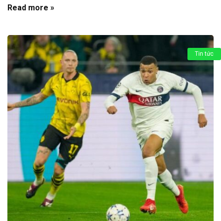
Read more »
Tin tức