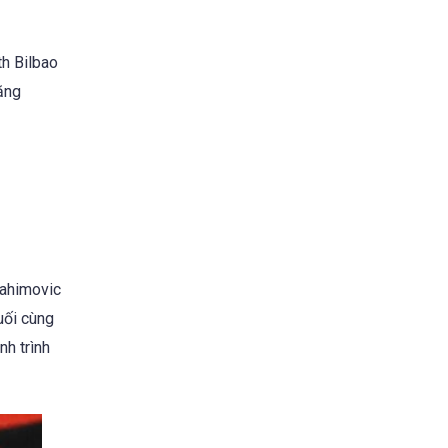
th Bilbao
ặng
rahimovic
uối cùng
nh trình