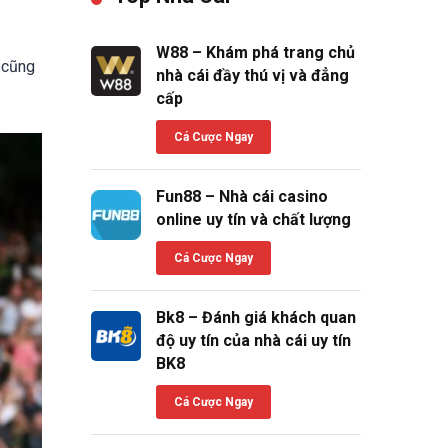
W88 – Khám phá trang chủ
c cũng
nhà cái đầy thú vị và đẳng
cấp
Cá Cược Ngay
Fun88 – Nhà cái casino
online uy tín và chất lượng
Cá Cược Ngay
Bk8 – Đánh giá khách quan
độ uy tín của nhà cái uy tín
BK8
Cá Cược Ngay