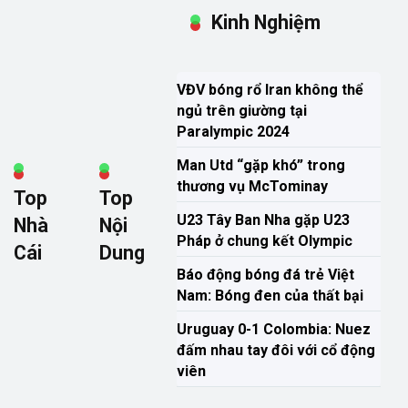
Kinh Nghiệm
VĐV bóng rổ Iran không thể
ngủ trên giường tại
Paralympic 2024
Man Utd “gặp khó” trong
thương vụ McTominay
Top
Top
U23 Tây Ban Nha gặp U23
Nhà
Nội
Pháp ở chung kết Olympic
Cái
Dung
Báo động bóng đá trẻ Việt
Nam: Bóng đen của thất bại
Uruguay 0-1 Colombia: Nuez
đấm nhau tay đôi với cổ động
viên