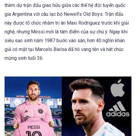
thêm dự trận đấu giao hữu giữa các thế hệ đội tuyển quốc
gia Argentina với câu lạc bộ Newell’s Old Boys. Trận đấu
này được tổ chức nhằm tri ân Maxi Rodriguez trước khi giải
nghệ, nhưng Messi mới là tâm điểm của sự chú ý. Ngay khi
siêu sao sinh năm 1987 bước vào sân, hơn 40 nghìn khán
giả có mặt tại Marcelo Bielsa đã hô vang tên và hát chúc
mừng sinh tuổi 36.