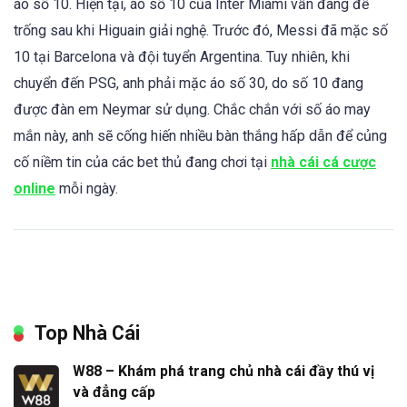
áo số 10. Hiện tại, áo số 10 của Inter Miami vẫn đang để
trống sau khi Higuain giải nghệ. Trước đó, Messi đã mặc số
10 tại Barcelona và đội tuyển Argentina. Tuy nhiên, khi
chuyển đến PSG, anh phải mặc áo số 30, do số 10 đang
được đàn em Neymar sử dụng. Chắc chắn với số áo may
mắn này, anh sẽ cống hiến nhiều bàn thắng hấp dẫn để củng
cố niềm tin của các bet thủ đang chơi tại
nhà cái cá cược
online
mỗi ngày.
Top Nhà Cái
W88 – Khám phá trang chủ nhà cái đầy thú vị
và đẳng cấp