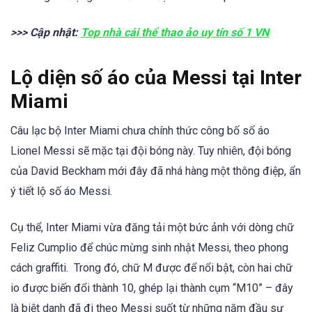
>>> Cập nhật:
Top nhà cái thể thao ảo uy tín số 1 VN
Lộ diện số áo của Messi tại Inter
Miami
Câu lạc bộ Inter Miami chưa chính thức công bố số áo
Lionel Messi sẽ mặc tại đội bóng này. Tuy nhiên, đội bóng
của David Beckham mới đây đã nhá hàng một thông điệp, ẩn
ý tiết lộ số áo Messi.
Cụ thể, Inter Miami vừa đăng tải một bức ảnh với dòng chữ
Feliz Cumplio để chúc mừng sinh nhật Messi, theo phong
cách graffiti. Trong đó, chữ M được để nổi bật, còn hai chữ
io được biến đổi thành 10, ghép lại thành cụm “M10” – đây
là biệt danh đã đi theo Messi suốt từ những năm đầu sự