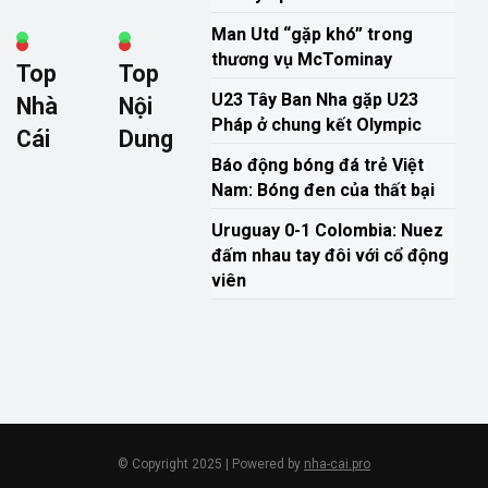
Man Utd “gặp khó” trong
thương vụ McTominay
Top
Top
U23 Tây Ban Nha gặp U23
Nhà
Nội
Pháp ở chung kết Olympic
Cái
Dung
Báo động bóng đá trẻ Việt
Nam: Bóng đen của thất bại
Uruguay 0-1 Colombia: Nuez
đấm nhau tay đôi với cổ động
viên
© Copyright 2025 | Powered by
nha-cai.pro