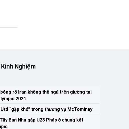
Kinh Nghiệm
bóng rổ Iran không thể ngủ trên giường tại
lympic 2024
Utd “gặp khó” trong thương vụ McTominay
Tây Ban Nha gặp U23 Pháp ở chung kết
mpic