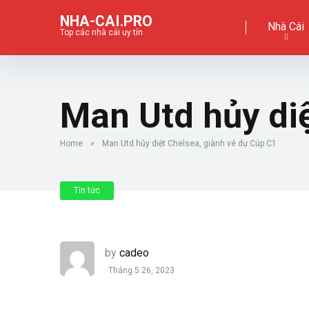
NHA-CAI.PRO
Nhà Cái
Top các nhà cái uy tín
Man Utd hủy di
Home
»
Man Utd hủy diệt Chelsea, giành vé dự Cúp C1
Tin tức
by
cadeo
Tháng 5 26, 2023