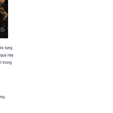
ix tung
 quả này
t trong
ny,