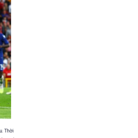
u. Thời