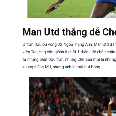
Man Utd thắng dễ Ch
Ở trận đấu bù vòng 32 Ngoại hạng Anh, Man Utd đã t
viên Ten Hag cần giành ít nhất 1 điểm, để chắc ch
từ những phút đầu trận, nhưng Chelsea mới là những
khung thành MU, nhưng anh lại sút hụt bóng.