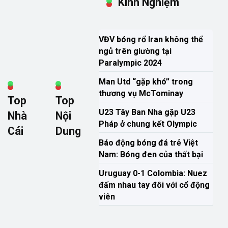
Kinh Nghiệm
VĐV bóng rổ Iran không thể
ngủ trên giường tại
Paralympic 2024
Man Utd “gặp khó” trong
thương vụ McTominay
Top
Top
U23 Tây Ban Nha gặp U23
Nhà
Nội
Pháp ở chung kết Olympic
Cái
Dung
Báo động bóng đá trẻ Việt
Nam: Bóng đen của thất bại
Uruguay 0-1 Colombia: Nuez
đấm nhau tay đôi với cổ động
viên