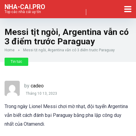
NHA-CAI.PRO
Top các nhà cái uy tín
Messi tịt ngòi, Argentina vẫn có
3 điểm trước Paraguay
Home
»
Messi tịt ngòi, Argentina vẫn có 3 điểm trước Paraguay
Tin tức
by
cadeo
Tháng 10 13, 2023
Trong ngày Lionel Messi chơi mờ nhạt, đội tuyển Argentina
vẫn biết cách đánh bại Paraguay bằng pha lập công duy
nhất của Otamendi.