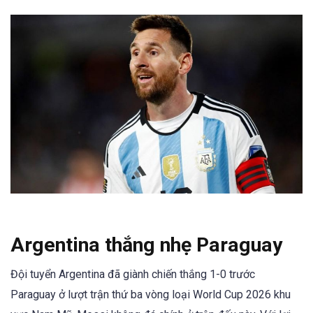
Argentina thắng nhẹ Paraguay
Đội tuyển Argentina đã giành chiến thắng 1-0 trước
Paraguay ở lượt trận thứ ba vòng loại World Cup 2026 khu