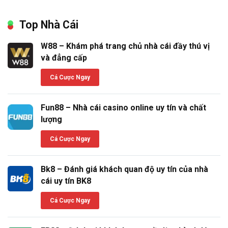
Top Nhà Cái
W88 – Khám phá trang chủ nhà cái đầy thú vị
và đẳng cấp
Cá Cược Ngay
Fun88 – Nhà cái casino online uy tín và chất
lượng
Cá Cược Ngay
Bk8 – Đánh giá khách quan độ uy tín của nhà
cái uy tín BK8
Cá Cược Ngay