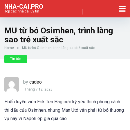
NHA-CAI.PRO
Top các nhà cái uy tín
MU từ bỏ Osimhen, trình làng
sao trẻ xuất sắc
Home
»
MU từ bỏ Osimhen, trình làng sao trẻ xuất sắc
Tin tức
by
cadeo
Tháng 7 12, 2023
Huấn luyện viên Erik Ten Hag cực kỳ yêu thích phong cách
thi đấu của Osimhen, nhưng Man Utd vẫn phải từ bỏ thương
vụ này vì Napoli ép giá quá cao.