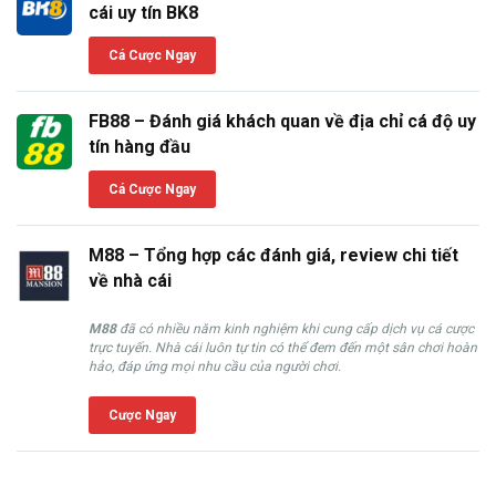
cái uy tín BK8
Cá Cược Ngay
FB88 – Đánh giá khách quan về địa chỉ cá độ uy
tín hàng đầu
Cá Cược Ngay
M88 – Tổng hợp các đánh giá, review chi tiết
về nhà cái
M88
đã có nhiều năm kinh nghiệm khi cung cấp dịch vụ cá cược
trực tuyến. Nhà cái luôn tự tin có thể đem đến một sân chơi hoàn
hảo, đáp ứng mọi nhu cầu của người chơi.
Cược Ngay