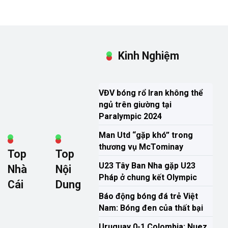
Kinh Nghiệm
VĐV bóng rổ Iran không thể
ngủ trên giường tại
Paralympic 2024
Man Utd “gặp khó” trong
thương vụ McTominay
Top
Top
U23 Tây Ban Nha gặp U23
Nhà
Nội
Pháp ở chung kết Olympic
Cái
Dung
Báo động bóng đá trẻ Việt
Nam: Bóng đen của thất bại
Uruguay 0-1 Colombia: Nuez